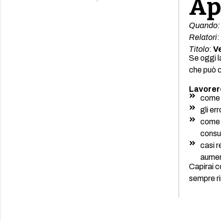
Ap
Quando:
Relatori
:
Titolo
:
V
Se oggi l
che può 
Lavorer
come 
gli er
come t
consu
casi r
aumen
Capirai c
sempre rin