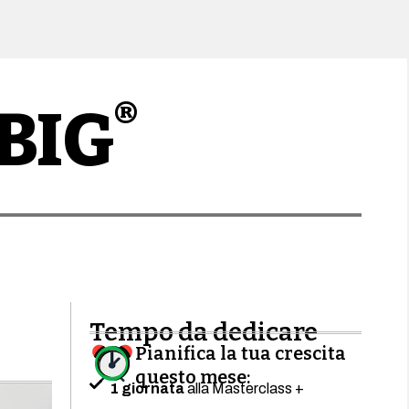
®
BIG
Tempo da dedicare
Pianifica la tua crescita
questo mese:
1 giornata
alla Masterclass +