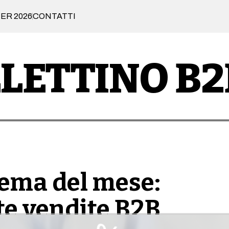
ER 2026
CONTATTI
LETTINO B2
 tema del mese:
te vendite B2B