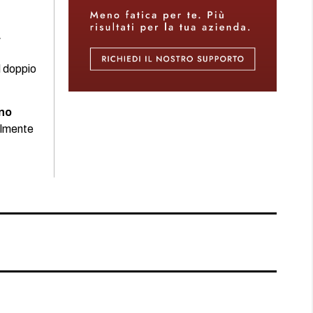
a
l doppio
eno
nalmente