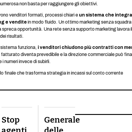
umerosa non basta per raggiungere gli obiettivi.
ono venditori formati, processi chiari e
un sistema che integr
ng e vendite
in modo fluido. Un ottimo marketing senza squadra
 spreca opportunità. Una rete senza supporto marketing lavora i
ei risultati.
 sistema funziona,
i venditori chiudono più contratti con m
il fatturato diventa prevedibile e la direzione commerciale può fi
i numeri invece di subirli.
llo finale che trasforma strategia in incassi sul conto corrente
Stop
Generale
agenti
delle