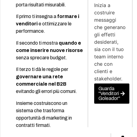
porta risultati misurabili.
Inizia a
costruire
Il primo ti insegna a
formare i
messaggi
venditori
e ottimizzare le
che generano
performance.
gli effetti
desiderati,
Il secondo ti mostra
quando e
sia con il tuo
come inserire nuove risorse
team interno
senza sprecare budget.
che con
Il terzo ti dà le regole per
clienti e
governare una rete
stakeholder.
commerciale nel B2B
Guarda
evitando gli errori più comuni.
"Venditori
Goleador"
Insieme costruiscono un
sistema che trasforma
opportunità di marketing in
contratti firmati.