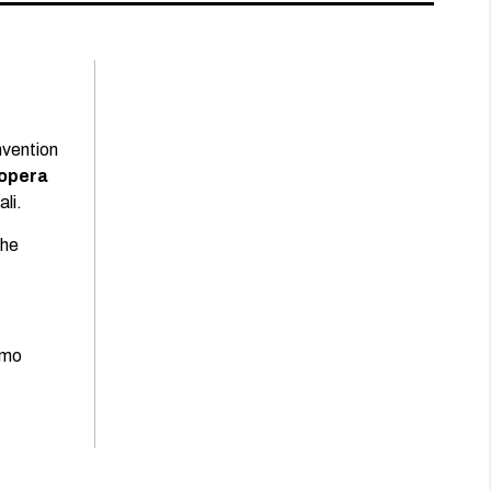
nvention
 opera
li.
che
iamo