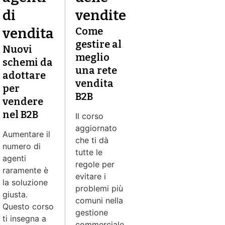
di
vendite
vendita
Come
gestire al
Nuovi
meglio
schemi da
una rete
adottare
vendita
per
B2B
vendere
nel B2B
Il corso
aggiornato
Aumentare il
che ti dà
numero di
tutte le
agenti
regole per
raramente è
evitare i
la soluzione
problemi più
giusta.
comuni nella
Questo corso
gestione
ti insegna a
commerciale