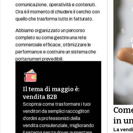
comunicazione, operatività e contenuti.
Ora è il momento di chiudere il cerchio con
quello che trasforma tutto in fatturato.
Abbiamo organizzato un percorso
completo su come gestire una rete
commerciale efficace, ottimizzare le
performance e costruire un sistema che
porta numeri prevedibili.
Il tema di maggio è:
vendita B2B
Scoprirai come trasformare i tuoi
Come
venditori da semplici raccoglitori
in u
d’ordini a professionisti della
vendita consulenziale, migliorando
La vendi
il sistema senza dover aumentare