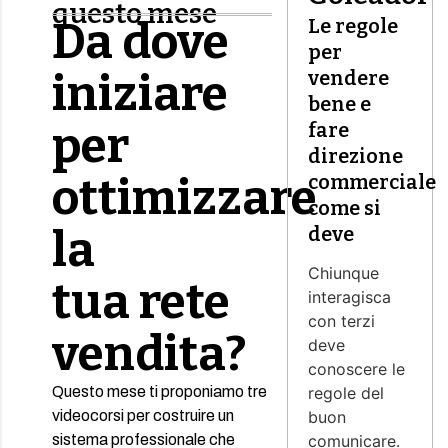
questo mese
Da dove
Le regole
per
iniziare
vendere
bene e
per
fare
direzione
ottimizzare
commerciale
come si
la
deve
Chiunque
tua rete
interagisca
con terzi
vendita?
deve
conoscere le
Questo mese ti proponiamo tre
regole del
videocorsi per costruire un
buon
sistema professionale che
comunicare.