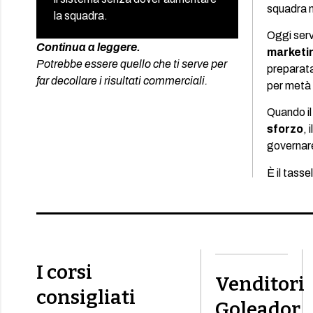
squadra n
la squadra.
Oggi serv
Continua a leggere.
marketi
Potrebbe essere quello che ti serve per
preparata
far decollare i risultati commerciali.
per metà d
Quando il
sforzo
, 
governare 
È il tasse
I corsi
Venditori
consigliati
Goleador